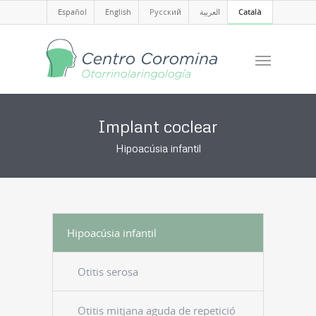
Español
English
Русский
العربية
Català
Implant coclear
Hipoacúsia infantil
Hipoacúsia infantil
Otitis serosa
Otitis mitjana aguda de repetició