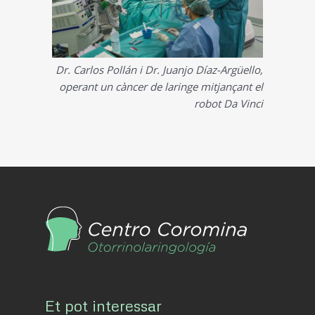
Dr. Carlos Pollán i Dr. Juanjo Díaz-Argüello,
operant un càncer de laringe mitjançant el
robot Da Vinci
Et pot interessar