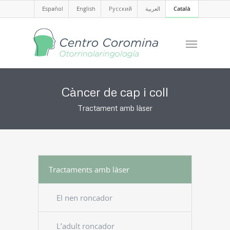
Español
English
Русский
العربية
Català
Càncer de cap i coll
Tractament amb làser
Tractaments amb làser
El nen roncador
L’adult roncador