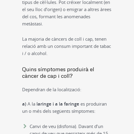
tipus de cèl·lules. Pot créixer localment (en
el seu lloc d’origen) o emigrar a altres àrees
del cos, formant les anomenades
metàstasi.
La majoria de càncers de coll i cap, tenen
relació amb un consum important de tabac
i / o alcohol.
Quins símptomes produirà el
càncer de cap i coll?
Dependran de la localització:
a)
A la
laringe i a la faringe
es produiran
un o més dels següents símptomes:
Canvi de veu (disfonia). Davant d’un
canvi de veu que persisteix més de 15