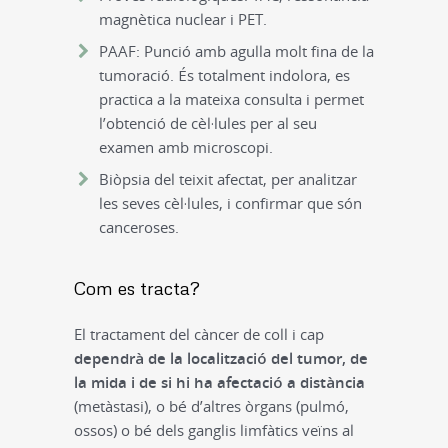
magnètica nuclear i PET.
PAAF: Punció amb agulla molt fina de la
tumoració. És totalment indolora, es
practica a la mateixa consulta i permet
l’obtenció de cèl·lules per al seu
examen amb microscopi.
Biòpsia del teixit afectat, per analitzar
les seves cèl·lules, i confirmar que són
canceroses.
Com es tracta?
El tractament del càncer de coll i cap
dependrà de la localització del tumor, de
la mida i de si hi ha afectació a distància
(metàstasi), o bé d’altres òrgans (pulmó,
ossos) o bé dels ganglis limfàtics veïns al