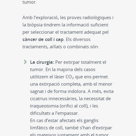
tumor.
Amb l’exploració, les proves radiològiques i
la biòpsia tindrem la informació suficient
per seleccionar el tractament adequat pel
càncer de coll i cap
. Els diversos
tractaments, aïllats o combinats són:
La cirurgia:
Per extirpar totalment el
tumor. En la majoria dels casos
utilitzem el làser CO₂ que ens permet
una extirpació completa, amb el menor
sagnat i de forma indolora. A més, evita
cicatrius innecessàries, la necessitat de
traqueotomia (orifici al coll), i les
dificultats a l’empassar.
En cas d’estar afectats els ganglis
limfàtics de coll, també s’han d’extirpar
els mateixos juntament amb el tumor.