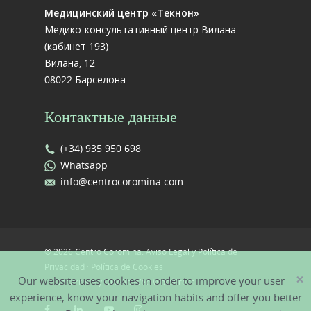
Медицинский центр «Текнон»
Медико-консультативный центр Вилана
(кабинет 193)
Вилана, 12
08022 Барселона
Контактные данные
(+34) 935 950 698
Whatsapp
info@centrocoromina.com
© 2026 Centro Coromina.
Aviso Legal y Política de
Privacidad
·
Política de Cookies
×
Our website uses cookies in order to improve your user
—
Desarrollo y Diseño Web WordPress
experience, know your navigation habits and offer you better