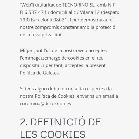
“Web”) titularitat de
TECNORINO
SL, amb NIF
B-6.587.474 i domicili al c / Vilana 12 (despatx
193) Barcelona 08021, i per demostrar-te el
nostre compromís constant amb la protecció
de la teva privacitat.
Mitjançant l’ús de la nostra web acceptes
l’emmagatzematge de
cookies
en el teu
dispositiu, i per tant, acceptes la present
Política de Galetes.
Si tens algun dubte o consulta respecte a la
nostra Política de
Cookies
, envia’ns un email a
coromina@dr.teknon.es
.
2. DEFINICIÓ DE
LES COOKIES