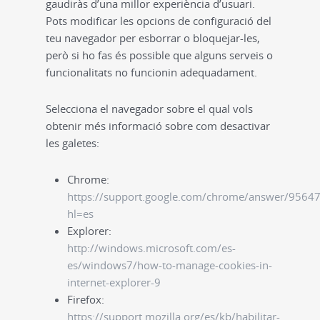
gaudiràs d’una millor experiència d’usuari.
Pots modificar les opcions de configuració del
teu navegador per esborrar o bloquejar-les,
però si ho fas és possible que alguns serveis o
funcionalitats no funcionin adequadament.
Selecciona el navegador sobre el qual vols
obtenir més informació sobre com desactivar
les galetes:
Chrome:
https://support.google.com/chrome/answer/95647
hl=es
Explorer:
http://windows.microsoft.com/es-
es/windows7/how-to-manage-cookies-in-
internet-explorer-9
Firefox:
https://support.mozilla.org/es/kb/habilitar-