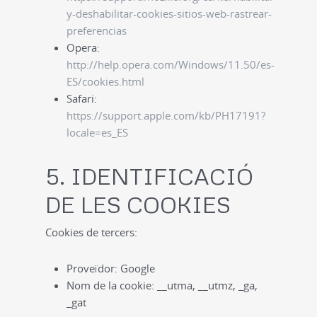
y-deshabilitar-cookies-sitios-web-rastrear-
preferencias
Opera:
http://help.opera.com/Windows/11.50/es-
ES/cookies.html
Safari:
https://support.apple.com/kb/PH17191?
locale=es_ES
5. IDENTIFICACIÓ
DE LES COOKIES
Cookies de tercers:
Proveïdor: Google
Nom de la cookie: __utma, __utmz, _ga,
_gat