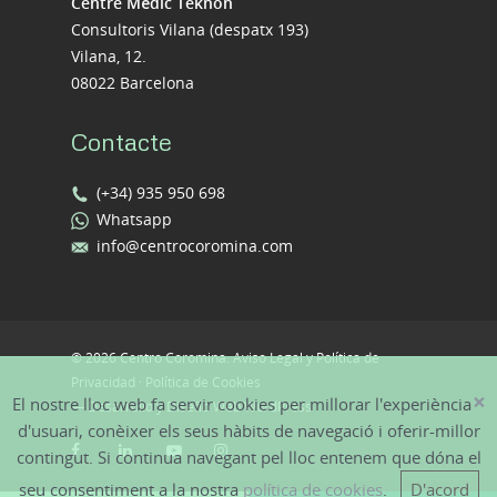
Centre Mèdic Teknon
Consultoris Vilana (despatx 193)
Vilana, 12.
08022 Barcelona
Contacte
(+34) 935 950 698
Whatsapp
info@centrocoromina.com
© 2026 Centro Coromina.
Aviso Legal y Política de
Privacidad
·
Política de Cookies
×
El nostre lloc web fa servir cookies per millorar l'experiència
—
Desarrollo y Diseño Web WordPress
d'usuari, conèixer els seus hàbits de navegació i oferir-millor
contingut. Si continua navegant pel lloc entenem que dóna el
seu consentiment a la nostra
política de cookies
.
D'acord