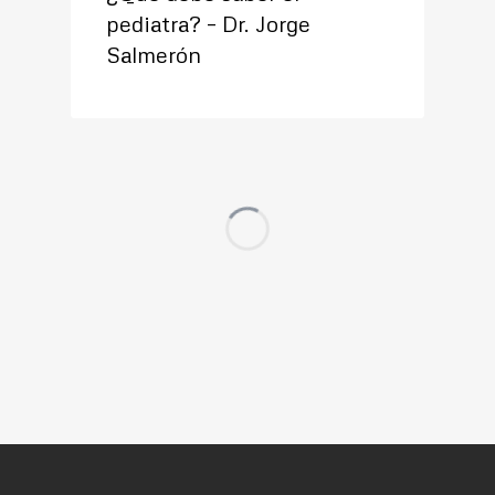
pediatra? – Dr. Jorge
Salmerón
VIDEOS
Patología de la vía aérea
infantil – Dr. Xavier León