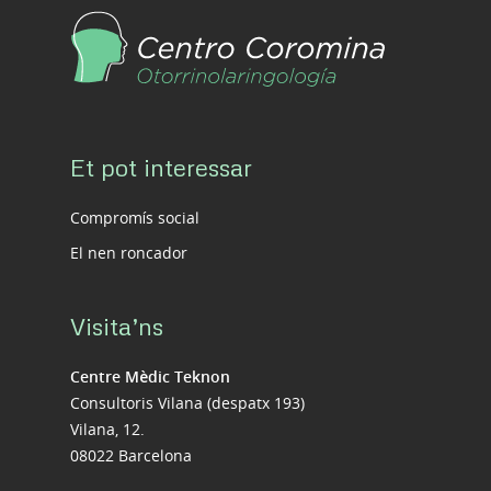
VIDEOS
La extirpación de amígdalas
en niños: un caso clínico