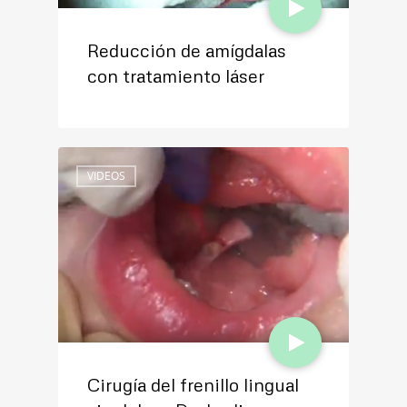
Reducción de amígdalas
El vértigo y los trastornos
con tratamiento láser
de equilibrio – Dr. Jordi
Coromina
VIDEOS
VIDEOS
Cirugía del frenillo lingual