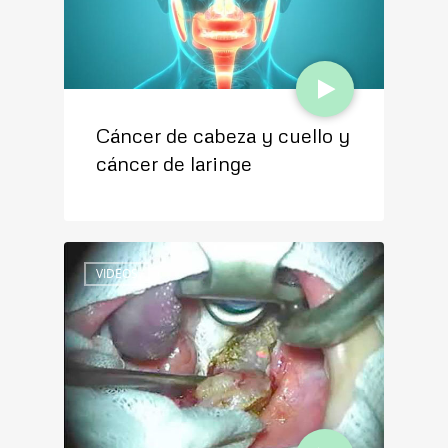
Cáncer de cabeza y cuello y
El niño roncador: antes y
cáncer de laringe
después de la reducción de
amígdalas
VIDEOS
VIDEOS