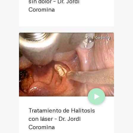
sin dolor – Dr. Jordi
Mi hijo ronca ¿Un problema
Coromina
de amígdalas?
VIDEOS
VIDEOS
Tratamiento de Halitosis
Exploración y diagnóstico
con láser – Dr. Jordi
del vértigo – Dr. Jordi
Coromina
Coromina