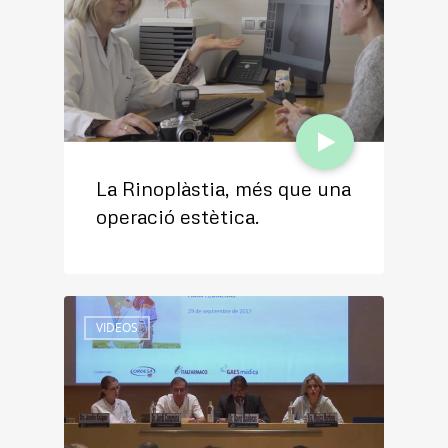
Exploración auditiva recién
nacido y lactante
La Rinoplàstia, més que una
operació estètica.
VIDEOS