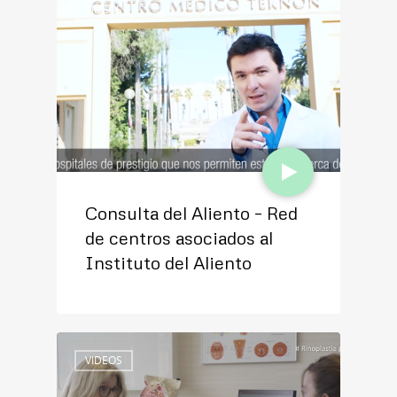
VIDEOS
VIDEOS
Exploración auditiva en
Consulta del Aliento – Red
niños menores de 5 años
de centros asociados al
Instituto del Aliento
VIDEOS
VIDEOS