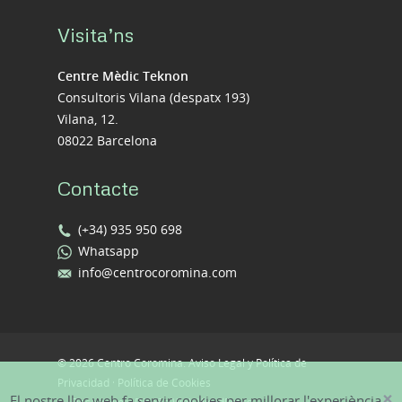
Visita’ns
Centre Mèdic Teknon
Consultoris Vilana (despatx 193)
Vilana, 12.
08022 Barcelona
Contacte
(+34) 935 950 698
Whatsapp
info@centrocoromina.com
© 2026 Centro Coromina.
Aviso Legal y Política de
Privacidad
·
Política de Cookies
×
El nostre lloc web fa servir cookies per millorar l'experiència