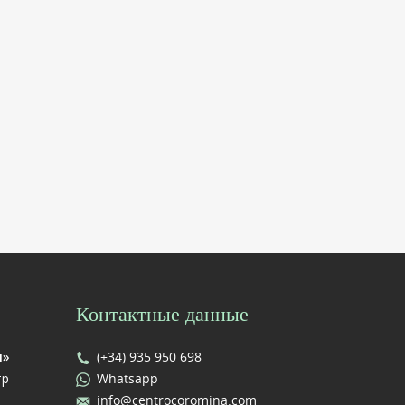
Контактные данные
н»
(+34) 935 950 698
тр
Whatsapp
info@centrocoromina.com