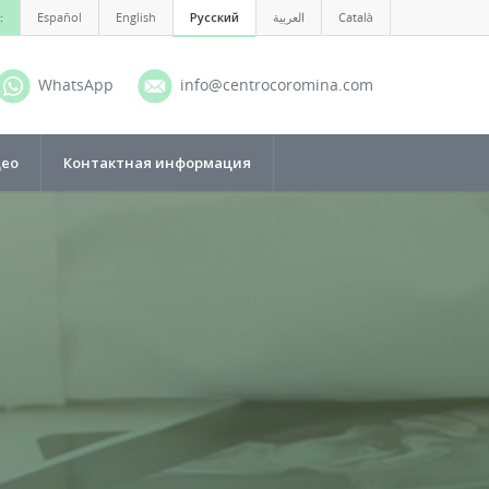
:
Español
English
Русский
العربية
Català
WhatsApp
info@centrocoromina.com
део
Контактная информация