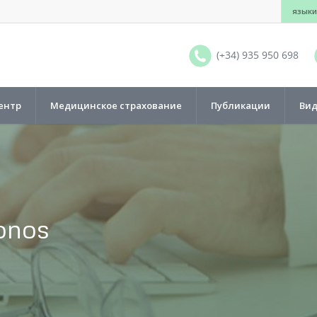
языки
(+34) 935 950 698
ентр
Медицинское страхование
Публикации
Ви
fonos