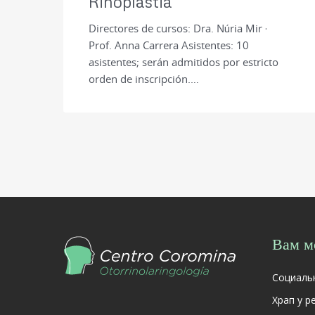
Rinoplastia
Directores de cursos: Dra. Núria Mir ·
Prof. Anna Carrera Asistentes: 10
asistentes; serán admitidos por estricto
orden de inscripción.…
Вам м
Социаль
Храп у р