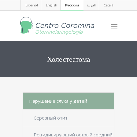
Español
English
Русский
العربية
Català
Холестеатома
Нарушение слуха у детей
Серозный отит
Рецидивирующий острый средний