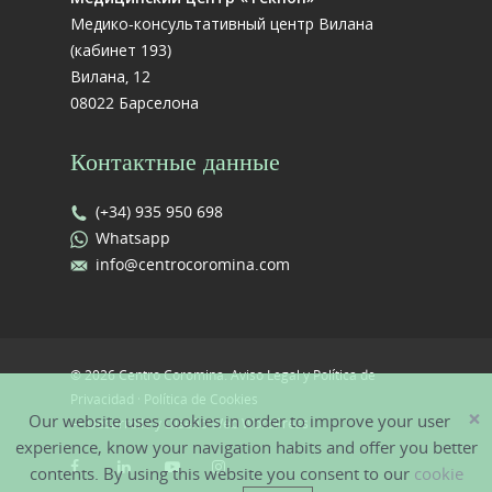
Медико-консультативный центр Вилана
(кабинет 193)
Вилана, 12
08022 Барселона
Контактные данные
(+34) 935 950 698
Whatsapp
info@centrocoromina.com
© 2026 Centro Coromina.
Aviso Legal y Política de
Privacidad
·
Política de Cookies
×
Our website uses cookies in order to improve your user
—
Desarrollo y Diseño Web WordPress
experience, know your navigation habits and offer you better
contents. By using this website you consent to our
cookie