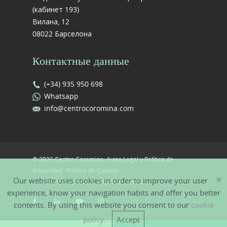
(кабинет 193)
Вилана, 12
08022 Барселона
Контактные данные
(+34) 935 950 698
Whatsapp
info@centrocoromina.com
© 2026 Centro Coromina.
Aviso Legal y Política de
Privacidad
·
Política de Cookies
×
Our website uses cookies in order to improve your user
—
Desarrollo y Diseño Web WordPress
experience, know your navigation habits and offer you better
contents. By using this website you consent to our
cookie
policy
.
Accept