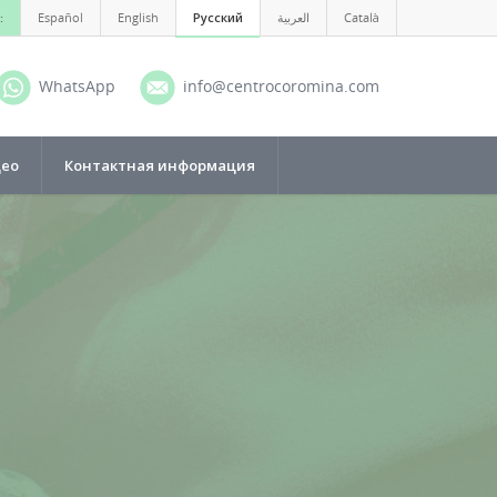
:
Español
English
Русский
العربية
Català
WhatsApp
info@centrocoromina.com
део
Контактная информация