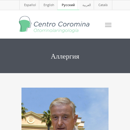
Español
English
Русский
العربية
Català
Аллергия