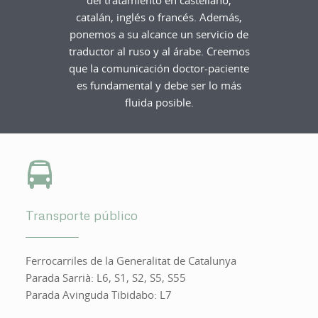
catalán, inglés o francés. Además,
ponemos a su alcance un servicio de
traductor al ruso y al árabe. Creemos
que la comunicación doctor-paciente
es fundamental y debe ser lo más
fluida posible.
Transporte público
Ferrocarriles de la Generalitat de Catalunya
Parada Sarrià: L6, S1, S2, S5, S55
Parada Avinguda Tibidabo: L7