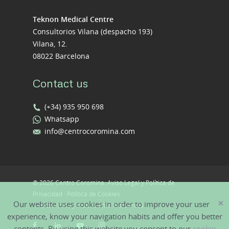
Teknon Medical Centre
Consultorios Vilana (despacho 193)
Vilana, 12.
08022 Barcelona
Contact us
(+34) 935 950 698
Whatsapp
info@centrocoromina.com
© 2026 Centro Coromina.
Aviso Legal y Política de
Privacidad
·
Política de Cookies
×
Our website uses cookies in order to improve your user
—
Desarrollo y Diseño Web WordPress
experience, know your navigation habits and offer you better
contents. By using this website you consent to our
cookie