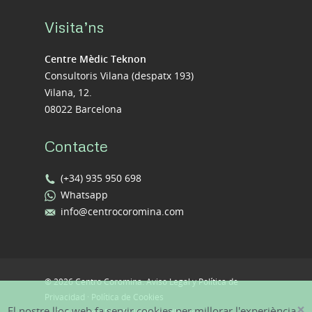
Visita’ns
Centre Mèdic Teknon
Consultoris Vilana (despatx 193)
Vilana, 12.
08022 Barcelona
Contacte
(+34) 935 950 698
Whatsapp
info@centrocoromina.com
© 2026 Centro Coromina.
Aviso Legal y Política de
Privacidad
·
Política de Cookies
×
El nostre lloc web fa servir cookies per millorar l'experiència