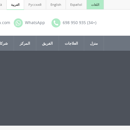
اللغات
Español
English
Русский
العربية
là
a.com
WhatsApp
(+34) 935 950 698
منزل
العلاجات
الفريق
المركز
شركات