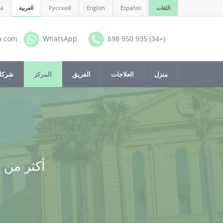
اللغات
Español
English
Русский
العربية
là
a.com
WhatsApp
(+34) 935 950 698
منزل
العلاجات
الفريق
المركز
شركات
أكثر من 30 عاماً من الخبرة في طب الأنف والأذن والحنجرة