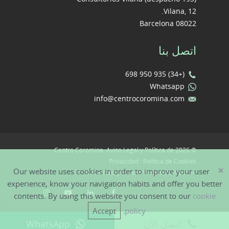
Vilana, 12.
08022 Barcelona
اتصل بنا
(+34) 935 950 698
Whatsapp
info@centrocoromina.com
Aviso Legal y Política de
© 2026 Centro Coromina.
Privacidad
·
Política de Cookies
×
Our website uses cookies in order to improve your user
Desarrollo y Diseño Web WordPress
—
experience, know your navigation habits and offer you better
contents. By using this website you consent to our
cookie
Accept
.
policy
اتصل الآن
WhatsApp