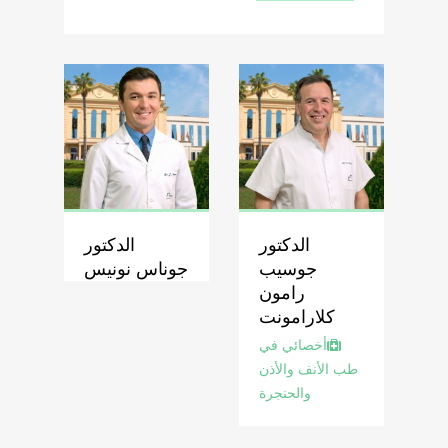
الدكتور
الدكتور
جوسيب
جوناس نونيس
رامون
كلارامونت
أخصائي في
طب الأنف والأذن
والحنجرة