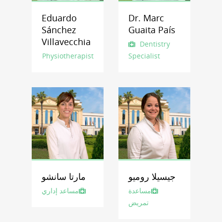
Eduardo
Dr. Marc
Sánchez
Guaita País
Villavecchia
Dentistry
Physiotherapist
Specialist
جيسيلا روميو
مارتا سانشو
مساعدة
مساعد إداري
تمريض