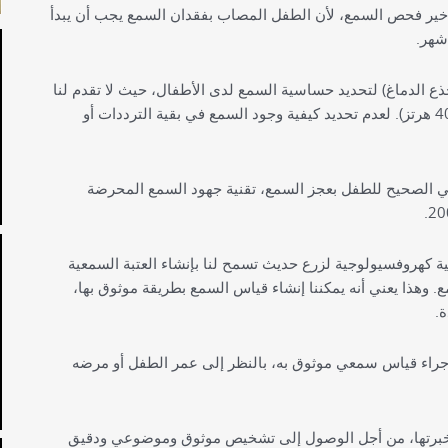
تأخير فحص السمع، لأن الطفل المصاب بفقدان السمع يجب أن يبدأ
 السمع المحرضة لجذع الدماغ) لتحديد حساسية السمع لدى الأطفال، حيث لا تقدم لنا
سوى معلومات حول الضوضاء الحادة (من 2000 إلى 4000 هرتز). لعدم تحديد كيفية وجود السمع في بقية الترددات أو
اعي الصحيح للطفل بعجز السمع، تقنية جهود السمع المحرضة
ع المحرضة للحالة المستقرة ASSR هي تقنية كهروفسيولوجية لزرع حديث تسمح لنا بإنشاء العتبة السمعية
هذا يعني أنه يمكننا إنشاء قياس السمع بطريقة موثوق بها،
.
 إجراء قياس سمعي موثوق به، بالنظر إلى عمر الطفل أو مرضه
خبرتها، من أجل الوصول إلى تشخيص موثوق وموضوعي ودقيق