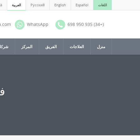
اللغات
Español
English
Русский
العربية
là
a.com
WhatsApp
(+34) 935 950 698
منزل
العلاجات
الفريق
المركز
شركات
ف