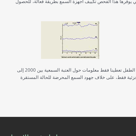
لمعلومات التي يوفرها هذا الفحص تكييف أجهزة السمع بطريقة فعالة، للحصول
بينما جهود السمع المحرضة لجذع الدماغ BAEP من نفس الطفل تعطينا فقط معلومات حول العتبة السمعية بين 2000 إلى
مات جزئية فقط، على خلاف جهود السمع المحرضة للحالة المستقرة