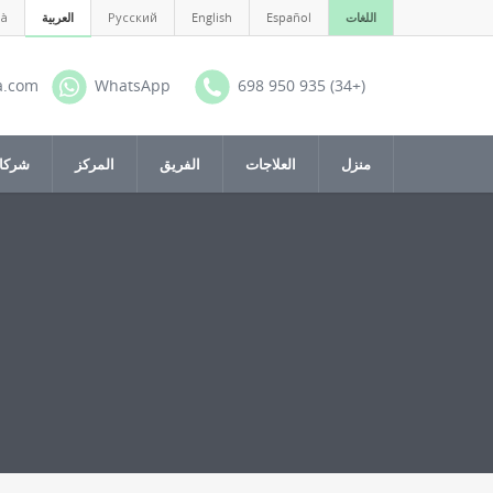
اللغات
Español
English
Русский
العربية
là
a.com
WhatsApp
(+34) 935 950 698
منزل
العلاجات
الفريق
المركز
شركات