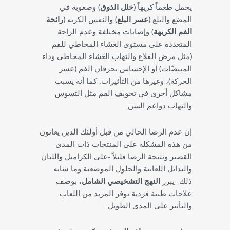
يحمل طعماً كريهاً (
خلل الذوق
) وصعوبة في
المضغ والبلع (
عسر البلع
) والنفس الكريه (
رائحة
الفم الكريهة
) وإصابات مختلفة وعدم الراحة
المتعددة على مستوى الغشاء المخاطي للفم
(مثل مرض القلاع والتهاب الغشاء المخاطي وداء
المبيضّات) أو الإحساس بحرقان الفم (عسر
الحركة)، وغيرها من التأثيرات. كما أنه يسبب
مشاكل أخرى في تجويف الفم مثل التسوس
والتهاب دواعم السن.
إن عدم الرضا الحالي من قبل أولئك الذين يعانون
من هذه المشكلة على المنتجات ذات المدى
القصير ونتيجة الرضا قليلاً -على الكراميل واللبان
والبدائل اللعابية والحلول الموضعية وما شابه
ذلك- يبرر
النهج التشخيصي الشامل
، بوصف
علاجات طبية فردية توفر المزيد من اللعاب
والتأثير على المدى الطويل.