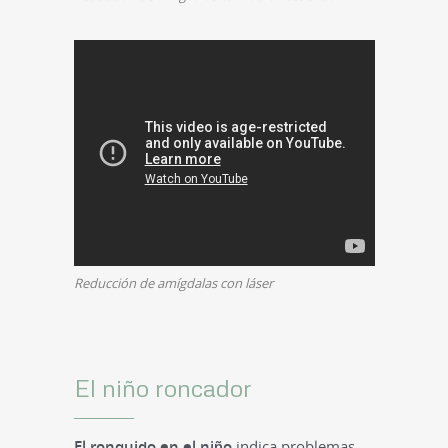
Reducción de amígdalas con láser
El niño roncador
El ronquido en el niño
indica problemas