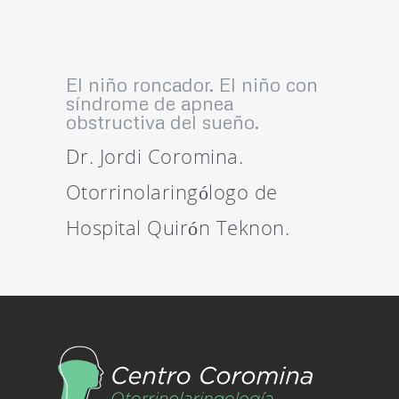
El niño roncador. El niño con
síndrome de apnea
obstructiva del sueño.
Dr. Jordi Coromina.
Otorrinolaringólogo de
Hospital Quirón Teknon.