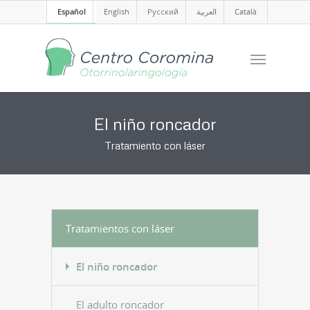
Español
English
Русский
العربية
Català
El niño roncador
Tratamiento con láser
Tratamientos con láser
El niño roncador
El adulto roncador