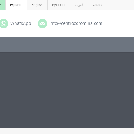
:
Español
English
Русский
العربية
Català
WhatsApp
info@centrocoromina.com