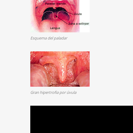
Esquema del paladar
Gran hipertrofia por úvula