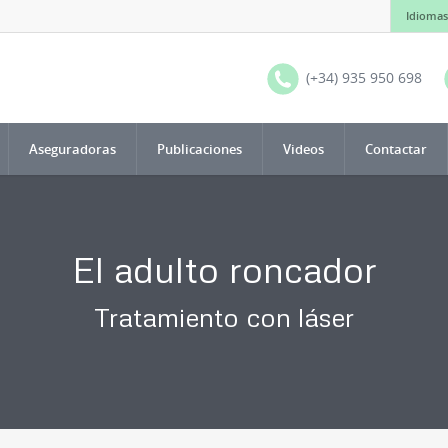
Idiomas
(+34) 935 950 698
Aseguradoras
Publicaciones
Videos
Contactar
El adulto roncador
Tratamiento con láser