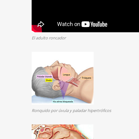
El adulto roncador
Ronquido por úvula y paladar hipertróficos