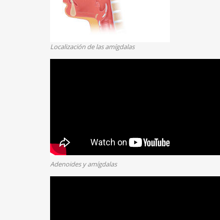
Localización de las amígdalas
Adenoides y amígdalas