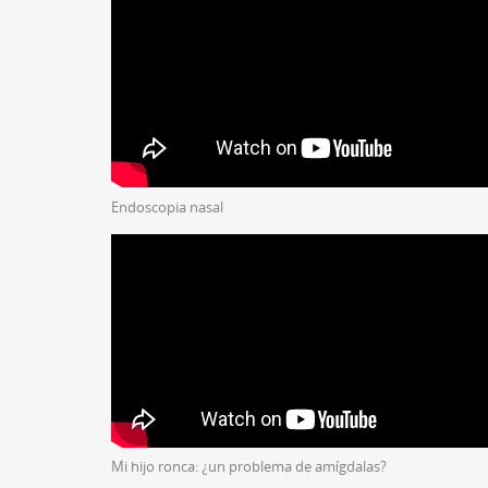
Endoscopia nasal
Mi hijo ronca: ¿un problema de amígdalas?