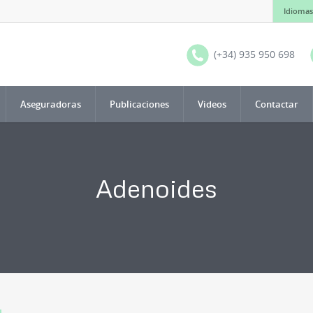
Idiomas
(+34) 935 950 698
Aseguradoras
Publicaciones
Videos
Contactar
Adenoides