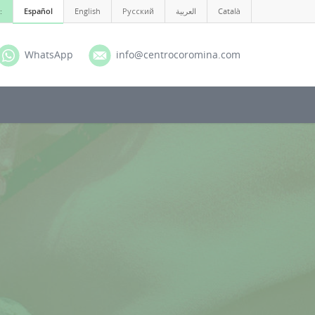
:
Español
English
Русский
العربية
Català
WhatsApp
info@centrocoromina.com