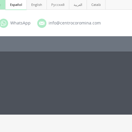
:
Español
English
Русский
العربية
Català
WhatsApp
info@centrocoromina.com