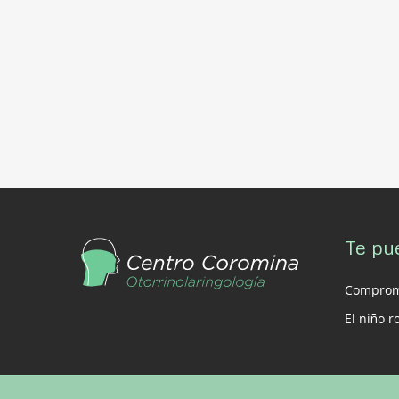
Te pu
Compromi
El niño 