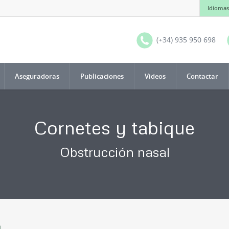
Idiomas
(+34) 935 950 698
Aseguradoras
Publicaciones
Videos
Contactar
Cornetes y tabique
Obstrucción nasal