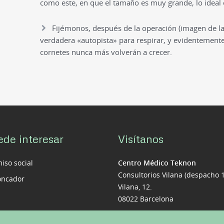
como este, en que el tamaño es muy grande, lo ideal e
Fijémonos, después de la operación (imagen de la 
verdadera «autopista» para respirar, y evidentemente 
cornetes nunca más volverán a crecer.
ede interesar
Visítanos
so social
Centro Médico Teknon
Consultorios Vilana (despacho 
roncador
Vilana, 12.
08022 Barcelona