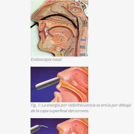
Endoscopia nasal
Fig. 1: La energía por radiofrecuencia se envía por debajo
de la capa superficial del cornete.