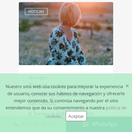
NOTICIAS
10/11/2015
×
Tinnitus: vivir con un
Nuestro sitio web usa cookies para mejorar la experiencia
zumbido constante en
de usuario, conocer sus hábitos de navegación y ofrecerle
mejor contenido. Si continúa navegando por el sitio
los oídos
entendemos que da su consentimiento a nuestra
política de
El Tinnitus es el término médico
cookies
.
Aceptar
para describir el hecho de percibir
Llamar ahora
WhatsApp
ruidos en los oídos cuando no existe