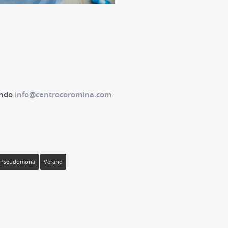
endo
info@centrocoromina.com
.
Pseudomona
Verano