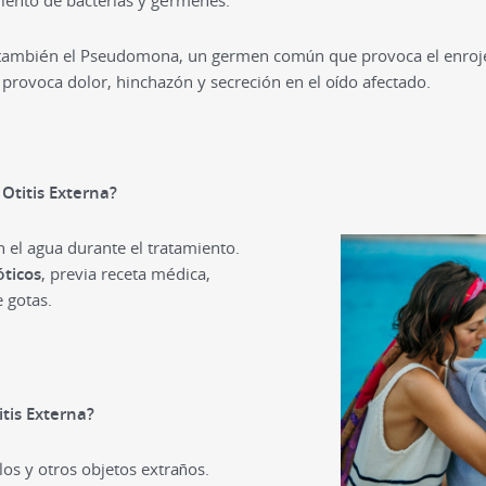
miento de bacterias y gérmenes.
a también el Pseudomona, un germen común que provoca el enroj
provoca dolor, hinchazón y secreción en el oído afectado.
 Otitis Externa?
 el agua durante el tratamiento.
óticos
, previa receta médica,
 gotas.
tis Externa?
los y otros objetos extraños.