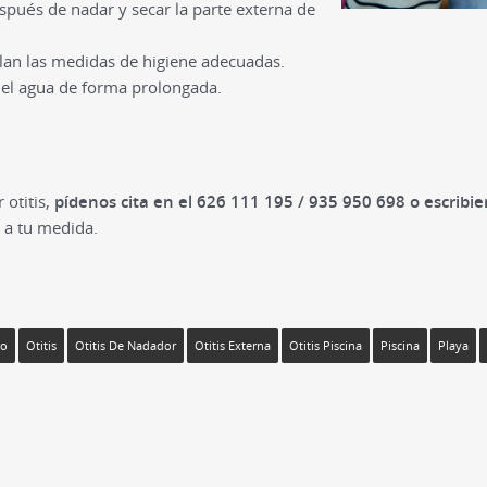
spués de nadar y secar la parte externa de
lan las medidas de higiene adecuadas.
n el agua de forma prolongada.
 otitis,
pídenos cita en el 626 111 195 / 935 950 698 o escribi
 a tu medida.
do
Otitis
Otitis De Nadador
Otitis Externa
Otitis Piscina
Piscina
Playa