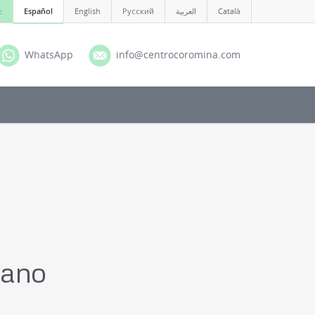
:
Español
English
Русский
العربية
Català
WhatsApp
info@centrocoromina.com
erano