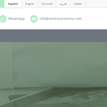
:
Español
English
Русский
العربية
Català
WhatsApp
info@centrocoromina.com