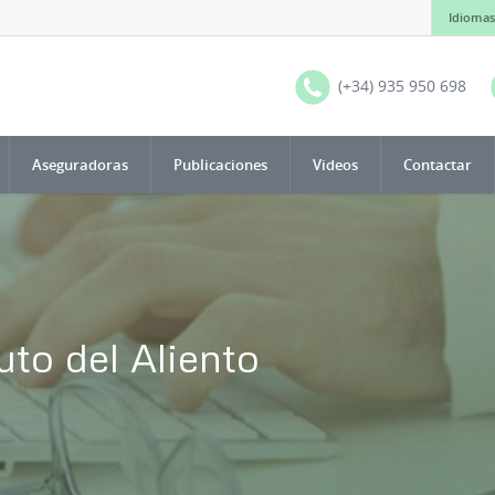
Idiomas
(+34) 935 950 698
Aseguradoras
Publicaciones
Videos
Contactar
uto del Aliento