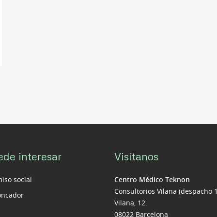
ede interesar
Visítanos
so social
Centro Médico Teknon
Consultorios Vilana (despacho 
roncador
Vilana, 12.
08022 Barcelona