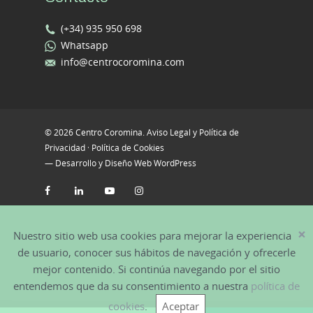
(+34) 935 950 698
Whatsapp
info@centrocoromina.com
© 2026 Centro Coromina.
Aviso Legal y Política de
Privacidad
·
Política de Cookies
—
Desarrollo y Diseño Web WordPress
×
Nuestro sitio web usa cookies para mejorar la experiencia
de usuario, conocer sus hábitos de navegación y ofrecerle
mejor contenido. Si continúa navegando por el sitio
entendemos que da su consentimiento a nuestra
política de
cookies
.
Aceptar