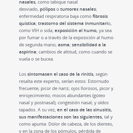
nasales
, como tabique nasal
desviado,
pólipos
o
tumores nasales
;
enfermedad respiratoria baja como
fibrosis
quística
;
trastorno del sistema inmunitari
o,
como VIH o sida;
exposición al humo,
ya sea
por fumar o a través de la exposición al humo
de segunda mano;
asma
;
sensibilidad a la
aspirina
; cambios de altitud, como cuando se
vuela o se bucea.
Los
síntomas
en el caso de la rinitis
, según
resalta este experto, serían estos: Estornudo
frecuente; picor de nariz; ojos llorosos, picor y
enrojecimiento; mocos abundantes (goteo
nasal y postnasal); congestión nasal; y oídos
tapados. A su vez,
en el caso de las sinusitis,
sus manifestaciones son las siguientes
, tal y
como apunta: Dolor de cabeza, de los dientes,
y en la zona de los pómulos; pérdida de