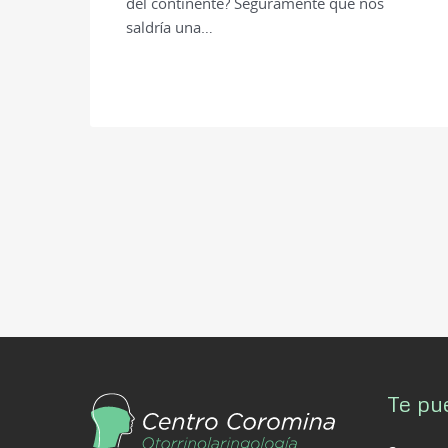
del continente? Seguramente que nos
saldría una…
Te pu
Compromi
El niño 