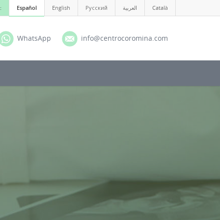
:
Español
English
Русский
العربية
Català
WhatsApp
info@centrocoromina.com