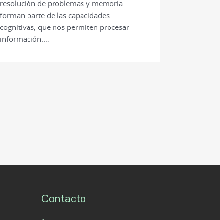
resolución de problemas y memoria
forman parte de las capacidades
cognitivas, que nos permiten procesar
información.…
Contacto
(+34) 935 950 698
193)
Whatsapp
info@centrocoromina.com