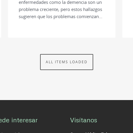
enfermedades como la demencia son un
problema creciente, pero estos hallazgos
sugieren que los problemas comienzan…
ALL ITEMS LOADED
ede interesar
Visítanos
so social
Centro Médico Teknon
Consultorios Vilana (despacho 
roncador
Vilana, 12.
08022 Barcelona