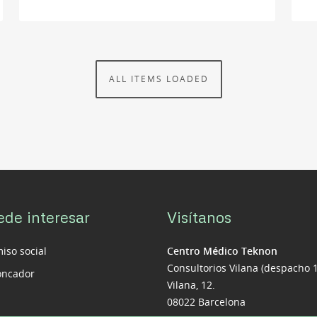
ALL ITEMS LOADED
ede interesar
Visítanos
so social
Centro Médico Teknon
Consultorios Vilana (despacho 
roncador
Vilana, 12.
08022 Barcelona