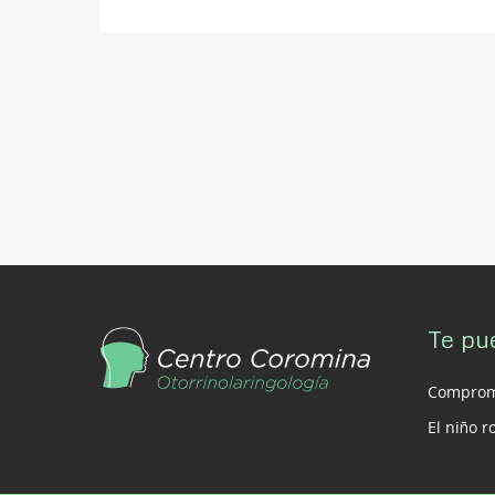
Te pu
Compromi
El niño 