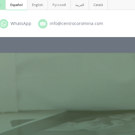
:
Español
English
Русский
العربية
Català
WhatsApp
info@centrocoromina.com