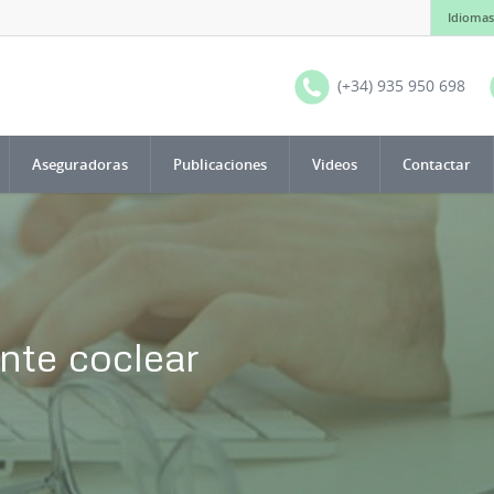
Idiomas
(+34) 935 950 698
Aseguradoras
Publicaciones
Videos
Contactar
nte coclear