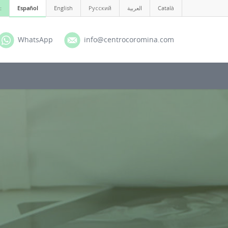
:
Español
English
Русский
العربية
Català
WhatsApp
info@centrocoromina.com