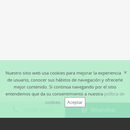
19/06/2017
Martin Kemp, otra
estrella del rock con
secuelas auditivas
El precio de una vida dedicada al
×
Nuestro sitio web usa cookies para mejorar la experiencia
rock. La fama, la pasión, los hits, el
de usuario, conocer sus hábitos de navegación y ofrecerle
éxtasis; todos juegan su papel.…
mejor contenido. Si continúa navegando por el sitio
entendemos que da su consentimiento a nuestra
política de
cookies
.
Aceptar
Llamar ahora
WhatsApp
VIDEOS