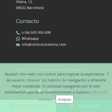
Vilana, 12.
08022 Barcelona
Contacto
(+34) 935 950 698
Whatsapp
info@centrocoromina.com
© 2026 Centro Coromina.
Aviso Legal y Política de
×
Nuestro sitio web usa cookies para mejorar la experiencia
Privacidad
·
Política de Cookies
de usuario, conocer sus hábitos de navegación y ofrecerle
—
Desarrollo y Diseño Web WordPress
mejor contenido. Si continúa navegando por el sitio
entendemos que da su consentimiento a nuestra
política de
cookies
.
Aceptar
Llamar ahora
WhatsApp