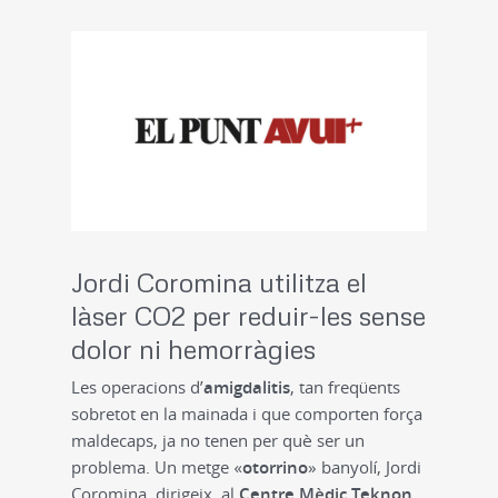
Jordi Coromina utilitza el
làser CO2 per reduir-les sense
dolor ni hemorràgies
Les operacions d’
amigdalitis
, tan freqüents
sobretot en la mainada i que comporten força
maldecaps, ja no tenen per què ser un
problema. Un metge «
otorrino
» banyolí, Jordi
Coromina, dirigeix, al
Centre Mèdic Teknon