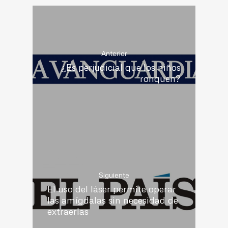
Anterior
¿Es perjudicial que los niños
ronquen?
Siguiente
El uso del láser permite operar
las amígdalas sin necesidad de
extraerlas