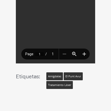
Etiquetas:
Amígdalas
El Punt Avui
Tratamiento Láser