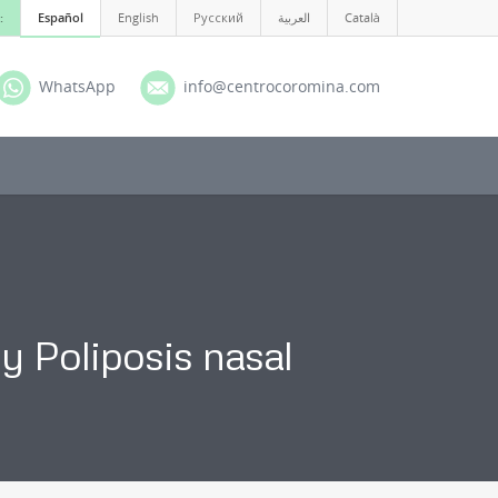
:
Español
English
Русский
العربية
Català
WhatsApp
info@centrocoromina.com
 y Poliposis nasal