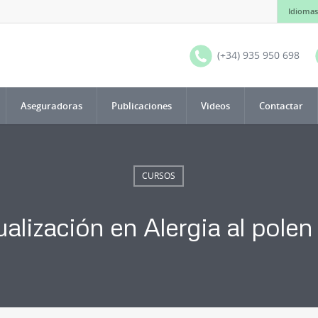
Idiomas
(+34) 935 950 698
Aseguradoras
Publicaciones
Videos
Contactar
CURSOS
alización en Alergia al polen