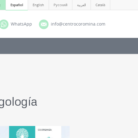
:
Español
English
Русский
العربية
Català
WhatsApp
info@centrocoromina.com
gología