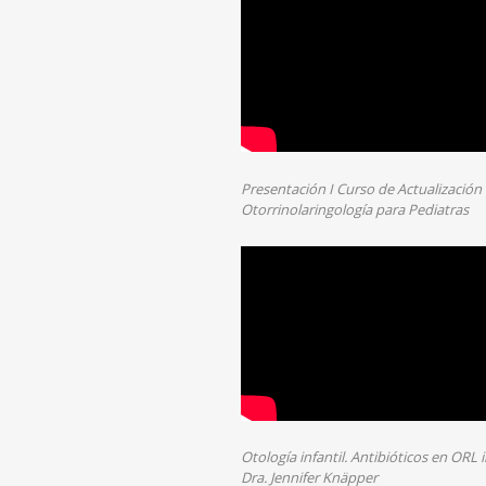
Presentación I Curso de Actualización
Otorrinolaringología para Pediatras
Otología infantil. Antibióticos en ORL i
Dra. Jennifer Knäpper