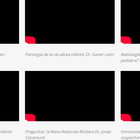
 en
Patología de la vía aérea infantiL Dr. Xavier León
Radiología
pediatra? 
nfantil.
Preguntas 1a Mesa Redonda Modera Dr. Josep
Inmunodef
Claramunt
sospecharl