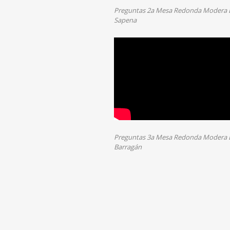
Preguntas 2a Mesa Redonda Modera Dr
Sapena
Preguntas 3a Mesa Redonda Modera D
Barragán