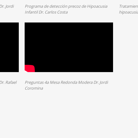
. Jordi
Programa de detección precoz de Hipoacusia
Tratamient
Infantil Dr. Carlos Costa
hipoacusia
r. Rafael
Preguntas 4a Mesa Redonda Modera Dr. Jordi
Coromina