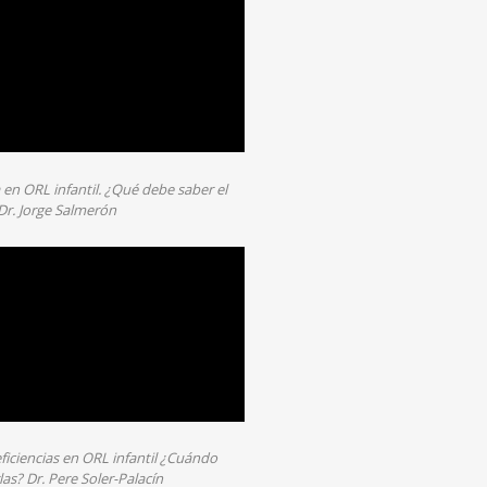
 en ORL infantil. ¿Qué debe saber el
Dr. Jorge Salmerón
iciencias en ORL infantil ¿Cuándo
as? Dr. Pere Soler-Palacín