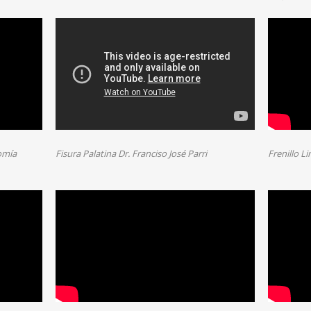
omía
Fisura Palatina Dr. Franciso José Parri
Frenillo L